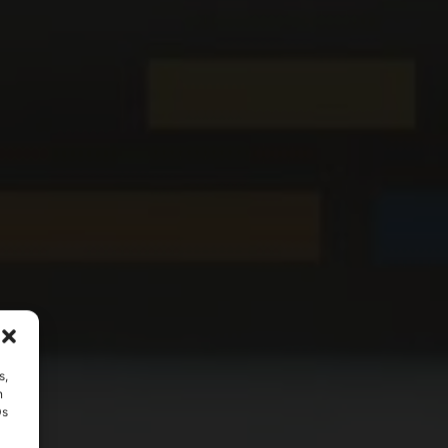
s,
n
Ds