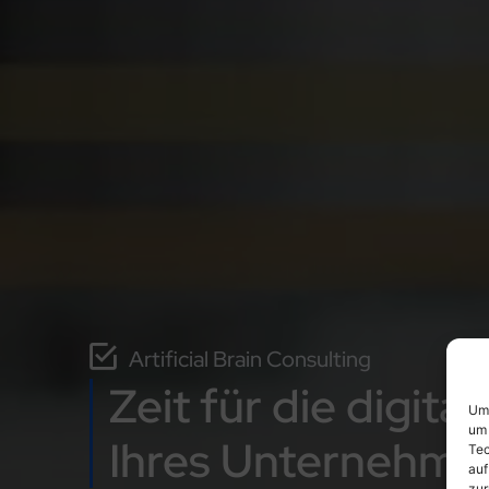
Artificial Brain Consulting
Zeit für die digit
Um 
um 
Ihres Unternehme
Tec
auf
zur