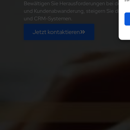
Bewältigen Sie Herausforderungen bei der A
und Kundenabwanderung, steigern Sie die Pro
und CRM-Systemen.
Jetzt kontaktieren